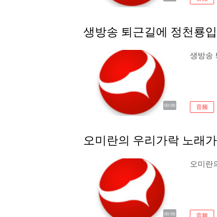
생방송 퇴근길에 정천룡입니다
생방송 
00:00
音频
오미란의 우리가락 노래가락 
오미란의
00:00
音频