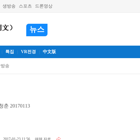
생방송
스포츠
드론영상
뉴스
특집
VR전경
中文版
|
|
|
활방송
춘 20170113
2017-01-23 11:56
매체 자료