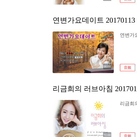
연변가요데이트 20170113
연변가요
00:00
音频
리금희의 러브아침 201701
리금희의 
00:00
音频