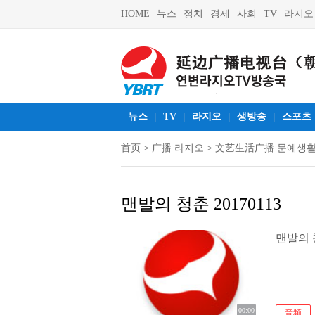
HOME
뉴스
정치
경제
사회
TV
라지오
뉴스
TV
라지오
생방송
스포츠
|
|
|
|
首页
>
广播 라지오
>
文艺生活广播 문예생
맨발의 청춘 20170113
맨발의 청
00:00
音频