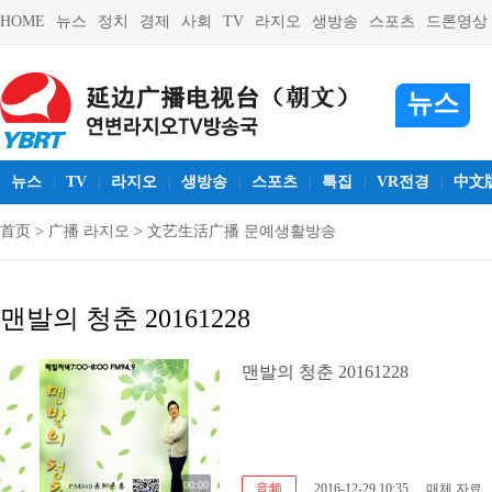
HOME
뉴스
정치
경제
사회
TV
라지오
생방송
스포츠
드론영상
뉴스
뉴스
TV
라지오
생방송
스포츠
특집
VR전경
中文
|
|
|
|
|
|
|
首页
>
广播 라지오
>
文艺生活广播 문예생활방송
맨발의 청춘 20161228
맨발의 청춘 20161228
00:00
音频
2016-12-29 10:35
매체 자료