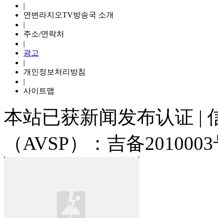
|
연변라지오TV방송국 소개
|
주소/연락처
|
광고
|
개인정보처리방침
|
사이트맵
本站已获新闻发布认证 |
（AVSP）：吉备2010003