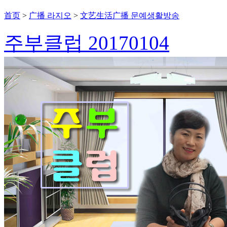
首页
>
广播 라지오
>
文艺生活广播 문예생활방송
주부클럽 20170104