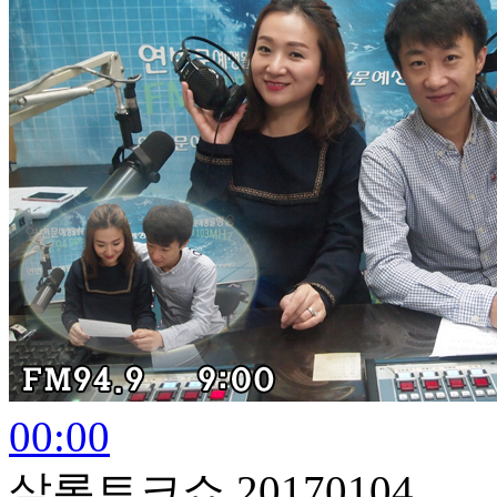
00:00
살롱토크쇼 20170104