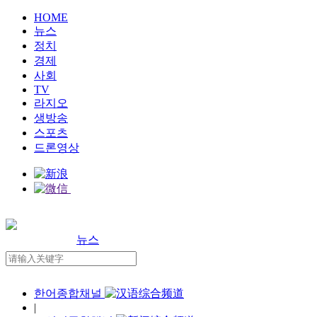
HOME
뉴스
정치
경제
사회
TV
라지오
생방송
스포츠
드론영상
뉴스
한어종합채널
|