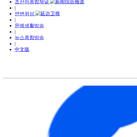
조선어종합채널
|
연변위성
|
문예생활방송
|
뉴스종합방송
|
中文版