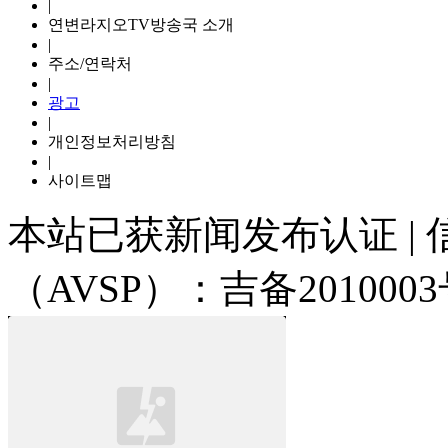
|
연변라지오TV방송국 소개
|
주소/연락처
|
광고
|
개인정보처리방침
|
사이트맵
本站已获新闻发布认证 |
（AVSP）：吉备2010003