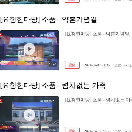
[요청한마당] 소품 - 약혼기념일
[요청한마당] 소품 - 약혼기념일
18:42
视频
2021-06-02 21:36
연변라지오
[요청한마당] 소품 - 렴치없는 가족
[요청한마당] 소품 - 렴치없는 가
22:05
视频
2021-05-17 09:17
연변라지오