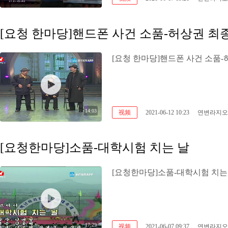
[요청 한마당]핸드폰 사건 소품-허상권 최
[요청 한마당]핸드폰 사건 소품
14:03
视频
2021-06-12 10:23
연변라지오
[요청한마당]소품-대학시험 치는 날
[요청한마당]소품-대학시험 치는
17:29
视频
2021-06-07 09:37
연변라지오