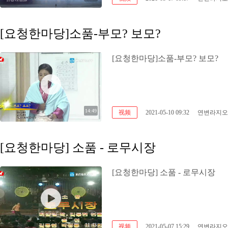
[요청한마당]소품-부모? 보모?
[요청한마당]소품-부모? 보모?
14:49
视频
2021-05-10 09:32
연변라지오
[요청한마당] 소품 - 로무시장
[요청한마당] 소품 - 로무시장
11:43
视频
2021-05-07 15:29
연변라지오T