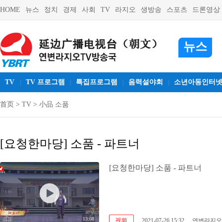
HOME
뉴스
정치
경제
사회
TV
라지오
생방송
스포츠
드론영상
뉴스
TV
TV 프로그램
특집프로그램
음력설야회
소년아동인터
|
|
|
|
首页
>
TV
>
小品 소품
[요청한마당] 소품 - 파트너
[요청한마당] 소품 - 파트너
13:08
视频
2021-07-26 15:32
연변라지오