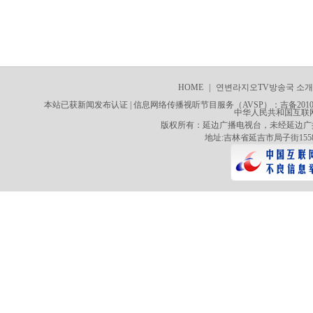
HOME
|
연변라지오TV방송국 소개
사이트맵
本站已获新闻发布认证 | 信息网络传播视听节目服务（AVSP）：吉备20100
中华人民共和国互联网新
版权所有：延边广播电视台，未经延边广
地址:吉林省延吉市局子街1558号 电