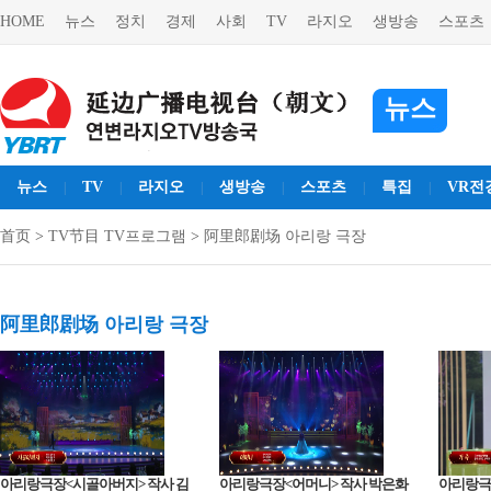
HOME
뉴스
정치
경제
사회
TV
라지오
생방송
스포츠
뉴스
뉴스
TV
라지오
생방송
스포츠
특집
VR전
|
|
|
|
|
|
首页
>
TV节目 TV프로그램
>
阿里郎剧场 아리랑 극장
阿里郎剧场 아리랑 극장
아리랑극장<시골아버지> 작사 김
아리랑극장<어머니> 작사 박은화
아리랑극