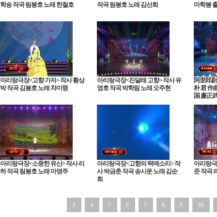
학송 작곡 림봉호 노래 한철호
작곡 림봉호 노래 김선희
마학봉 
아리랑극장<고향 가자> 작사 황상
아리랑극장<진달래 고향> 작사 유
阿里郎剧
박 작곡 김봉호 노래 차미령
영호 작곡 박학림 노래 오주현
朴 君 作
国 廉正
아리랑극장<소중한 유산> 작사 리
아리랑극장<고향의 떡메소리> 작
아리랑극
하 작곡 림봉호 노래 마영주
사 박금춘 작곡 송시운 노래 김순
준 작곡 
희
3
4
5
6
7
8
9
10