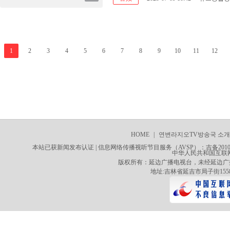
1
2
3
4
5
6
7
8
9
10
11
12
HOME
|
연변라지오TV방송국 소개
사이트맵
本站已获新闻发布认证 | 信息网络传播视听节目服务（AVSP）：吉备20100
中华人民共和国互联网新
版权所有：延边广播电视台，未经延边广
地址:吉林省延吉市局子街1558号 电