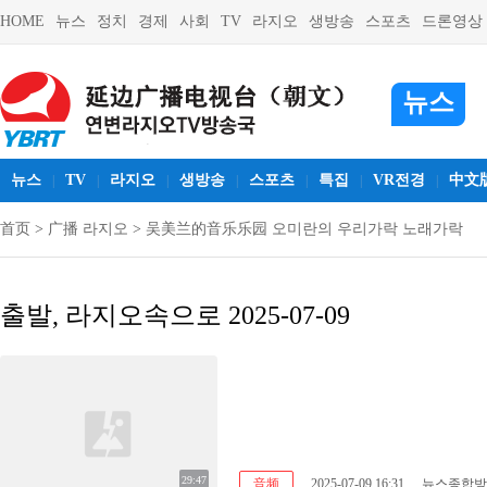
HOME
뉴스
정치
경제
사회
TV
라지오
생방송
스포츠
드론영상
뉴스
뉴스
TV
라지오
생방송
스포츠
특집
VR전경
中文
|
|
|
|
|
|
|
首页
>
广播 라지오
>
吴美兰的音乐乐园 오미란의 우리가락 노래가락
출발, 라지오속으로 2025-07-09
29:47
音频
2025-07-09 16:31
뉴스종합방