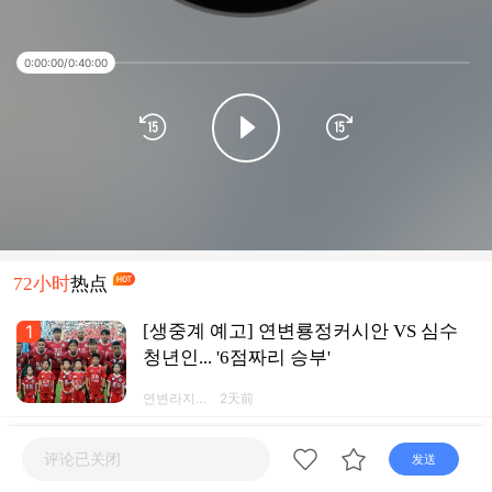
0:00:00
/
0:40:00
72小时
热点
1
[생중계 예고] 연변룡정커시안 VS 심수
청년인... '6점짜리 승부'
연변라지오
2天前
TV넷 연변
방송APP
2
[생중계 예고] 이번 주 갑급리그, 연변리
评论已关闭
发送
그 여기서 관람!