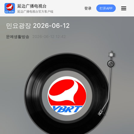
延边广播电视台
登录
打开APP
延边广播电视台官方客户端
HOME
민요광장 2026-06-12
추천
뉴스
영상뉴스
스포츠
문예생활방송
2026-06-12 12:42
추천영상
융매생방
백성열선
국내외
소품
노래
겨레
생활
려행
특집
생방
TV
라지오
프로그램
TV
라지오