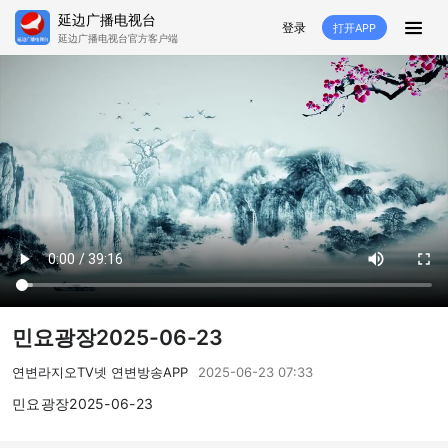
延边广播电视台
登录
打开APP
延边广播电视台官方客户端
HOME
추천
뉴스
영상뉴스
스포츠
추천영상
융매생방
백성열선
국내외
소품
노래
겨레
생활
려행
특집
생방
민요광장2025-06-23
TV
라지오
연변라지오TV넷 연변방송APP
2025-06-23 07:33
프로그램
민요광장2025-06-23
TV
라지오