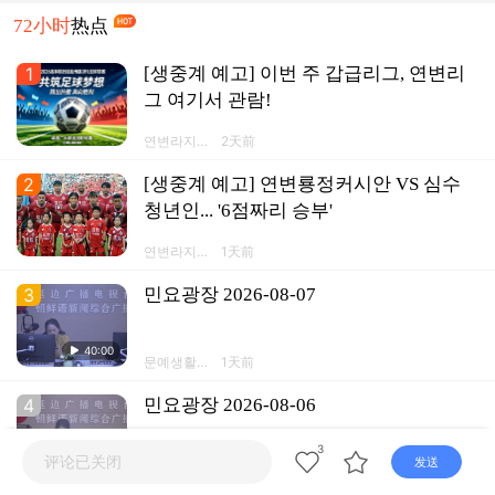
72小时
热点
1
[생중계 예고] 이번 주 갑급리그, 연변리
그 여기서 관람!
연변라지오
2天前
TV넷 연변
방송APP
2
[생중계 예고] 연변룡정커시안 VS 심수
청년인... '6점짜리 승부'
연변라지오
1天前
TV넷 연변
방송APP
3
민요광장 2026-08-07
40:00
문예생활채
1天前
널
4
민요광장 2026-08-06
3
评论已关闭
40:00
发送
문예생활채
2天前
널