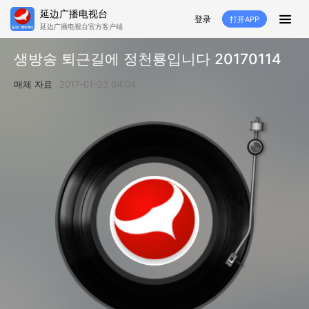
延边广播电视台
登录
打开APP
延边广播电视台官方客户端
HOME
생방송 퇴근길에 정천룡입니다 20170114
추천
뉴스
영상뉴스
스포츠
매체 자료
2017-01-23 04:04
추천영상
융매생방
백성열선
국내외
소품
노래
겨레
생활
려행
특집
생방
TV
라지오
프로그램
TV
라지오