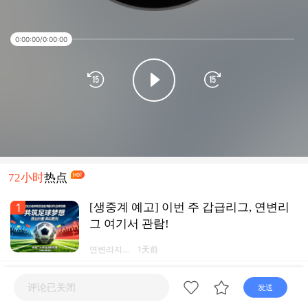
0:00:00
/
0:00:00
72小时
热点
1
[생중계 예고] 이번 주 갑급리그, 연변리
그 여기서 관람!
연변라지오
1天前
TV넷 연변
방송APP
2
2026 중국축구 갑급리그 순위표 (8월 2일
评论已关闭
发送
까지)