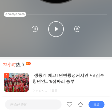
0:00:00
/
0:00:00
72小时
热点
1
[생중계 예고] 연변룡정커시안 VS 심수
청년인... '6점짜리 승부'
연변라지오
1天前
TV넷 연변
방송APP
2
[생중계 예고] 이번 주 갑급리그, 연변리
评论已关闭
发送
그 여기서 관람!