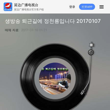
延边广播电视台
登录
打开APP
延边广播电视台官方客户端
HOME
생방송 퇴근길에 정천룡입니다 20170107
추천
뉴스
영상뉴스
스포츠
매체 자료
2017-01-10 01:21
추천영상
융매생방
백성열선
국내외
소품
노래
겨레
생활
려행
특집
생방
TV
라지오
프로그램
TV
라지오