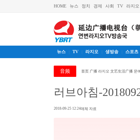
HOME
뉴스
정치
경제
사회
TV
라지오
뉴스
TV
라지오
생방송
스포츠
|
|
|
|
音频
首页
广播 라지오
文艺生活广播 문
러브아침-201809
2018-09-25 12:24
매체 자료