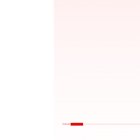
0:00:00
/
NaN:aN:aN