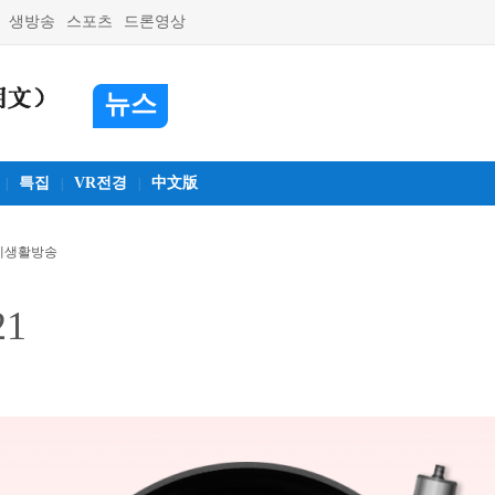
생방송
스포츠
드론영상
뉴스
특집
VR전경
中文版
|
|
|
예생활방송
21