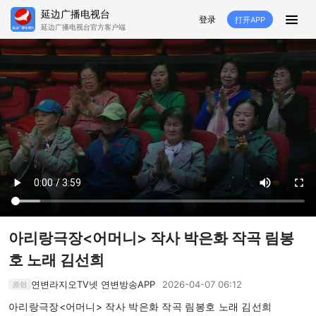
延边广播电视台
登录
打开APP
延边广播电视台官方客户端
HOME
추천
뉴스
영상뉴스
스포츠
추천영상
융매생방
백성열선
국내외
소품
노래
겨레
생활
려행
특집
생방
아리랑극장<어머니> 작사 박은화 작곡 림봉
TV
라지오
호 노래 김선희
프로그램
연변라지오TV넷 연변방송APP
2026-04-07 06:12
原创
아리랑극장<어머니> 작사 박은화 작곡 림봉호 노래 김선희
TV
라지오