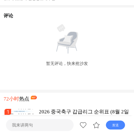
评论
暂无评论，快来抢沙发
72小时
热点
1
2026 중국축구 갑급리그 순위표 (8월 2일
까지)
发送
연변라지오
8月3日
TV넷 연변