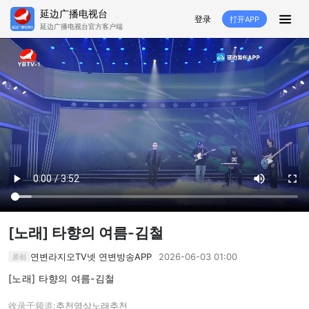
延边广播电视台
登录
打开APP
延边广播电视台官方客户端
HOME
추천
뉴스
영상뉴스
스포츠
추천영상
융매생방
백성열선
국내외
소품
노래
겨레
생활
려행
특집
생방
[노래] 타향의 여름-김철
TV
라지오
연변라지오TV넷 연변방송APP
2026-06-03 01:00
原创
프로그램
[노래] 타향의 여름-김철
TV
라지오
收录于频道:
추천영상
노래
추천