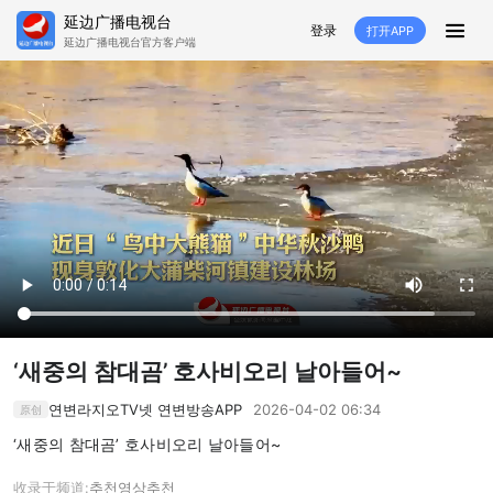
延边广播电视台
登录
打开APP
延边广播电视台官方客户端
HOME
추천
뉴스
영상뉴스
스포츠
추천영상
융매생방
백성열선
국내외
소품
노래
겨레
생활
려행
특집
생방
‘새중의 참대곰’ 호사비오리 날아들어~
TV
라지오
연변라지오TV넷 연변방송APP
2026-04-02 06:34
原创
프로그램
‘새중의 참대곰’ 호사비오리 날아들어~
TV
라지오
收录于频道:
추천영상
추천