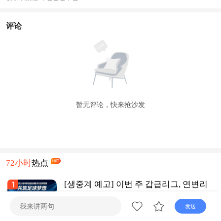
评论
暂无评论，快来抢沙发
72小时
热点
1
[생중계 예고] 이번 주 갑급리그, 연변리
그 여기서 관람!
发送
연변라지오
1天前
TV넷 연변