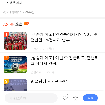
1-2 장춘아태
收录于频道:
스포츠
추천
72小时
热点
1
[생중계 예고] 연변룡정커시안 VS 심수
청년인... '6점짜리 승부'
연변라지오
1天前
TV넷 연변
방송APP
2
[생중계 예고] 이번 주 갑급리그, 연변리
그 여기서 관람!
연변라지오
2天前
TV넷 연변
방송APP
3
민요광장 2026-08-07
40:00
문예생활채
1天前
1
评论已关闭
发送
널
4
민요광장 2026-08-06