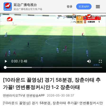
延边广播电视台
登录
打开APP
延边广播电视台官方客户端
HOME
추천
뉴스
영상뉴스
스포츠
추천영상
융매생방
백성열선
국내외
소품
노래
겨레
생활
려행
특집
생방
[10라운드 꼴영상] 경기 58분경, 장춘아태 추
TV
라지오
가꼴! 연변룡정커시안 1-2 장춘아태
프로그램
연변라지오TV넷 연변방송APP
2026-05-30 08:37
[10라운드 꼴영상] 경기 58분경, 장춘아태 추가꼴! 연변룡정커시안
TV
라지오