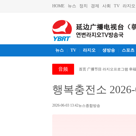
HOME
뉴스
정치
경제
사회
TV
라지오
뉴스
TV
라지오
생방송
스포츠
|
|
|
|
音频
首页
广播节目 라지오프로그램
幸福
행복충전소 2026-0
2026-06-03 13:42
뉴스종합방송