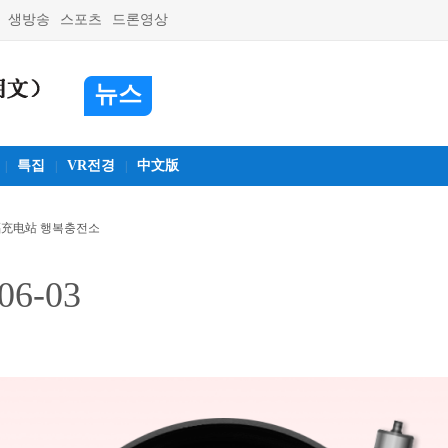
생방송
스포츠
드론영상
뉴스
특집
VR전경
中文版
|
|
|
充电站 행복충전소
6-03