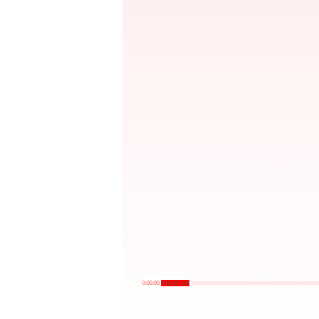
0:00:00
/
NaN:aN:aN