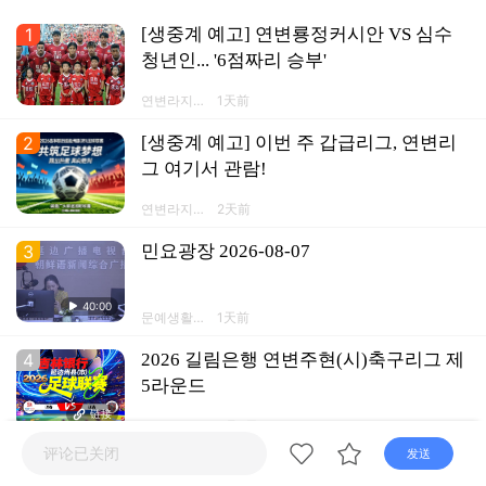
1
[생중계 예고] 연변룡정커시안 VS 심수
청년인... '6점짜리 승부'
연변라지오
1天前
TV넷 연변
방송APP
2
[생중계 예고] 이번 주 갑급리그, 연변리
그 여기서 관람!
연변라지오
2天前
TV넷 연변
방송APP
3
민요광장 2026-08-07
40:00
문예생활채
1天前
널
4
2026 길림은행 연변주현(시)축구리그 제
5라운드
链接
연변라지오
8月5日
TV넷 연변
评论已关闭
방송APP
发送
5
[2021음력설문예야회]소품-이럴 수가