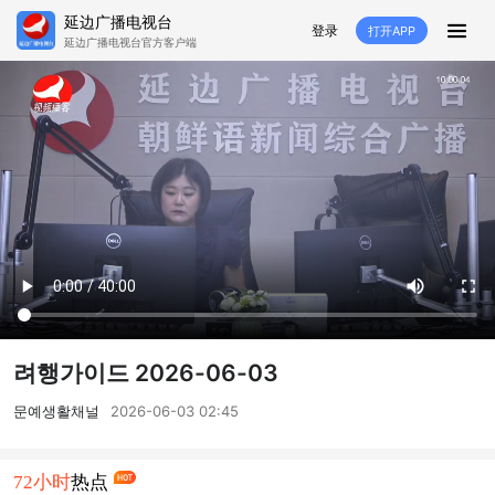
延边广播电视台
登录
打开APP
延边广播电视台官方客户端
HOME
추천
뉴스
영상뉴스
스포츠
추천영상
융매생방
백성열선
국내외
소품
노래
겨레
생활
려행
특집
생방
려행가이드 2026-06-03
TV
라지오
문예생활채널
2026-06-03 02:45
프로그램
72小时
热点
TV
라지오