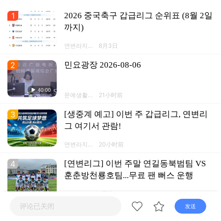
1
2026 중국축구 갑급리그 순위표 (8월 2일
까지)
연변라지오
8月3日
TV넷 연변
방송APP
2
민요광장 2026-08-06
40:00
문예생활채
21小时前
널
3
[생중계 예고] 이번 주 갑급리그, 연변리
그 여기서 관람!
연변라지오
20小时前
TV넷 연변
방송APP
4
[연변리그] 이번 주말 연길동북범팀 VS
훈춘방천룡호팀...무료 팬 뻐스 운행
연변라지오
1天前
TV넷 연변
评论已关闭
방송APP
发送
5
연변뉴스 2026-08-04