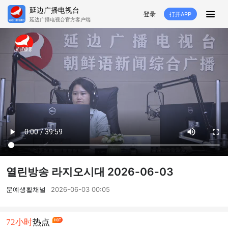
延边广播电视台
登录
打开APP
延边广播电视台官方客户端
HOME
추천
뉴스
영상뉴스
스포츠
추천영상
융매생방
백성열선
국내외
소품
노래
겨레
생활
려행
특집
생방
열린방송 라지오시대 2026-06-03
TV
라지오
문예생활채널
2026-06-03 00:05
프로그램
72小时
热点
TV
라지오