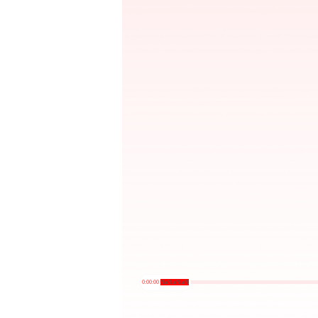
0:00:00
/
NaN:aN:aN