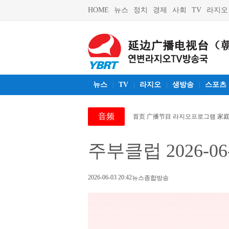
HOME
뉴스
정치
경제
사회
TV
라지오
뉴스
TV
라지오
생방송
스포츠
|
|
|
|
音频
首页
广播节目 라지오프로그램
家庭
주부클럽 2026-06
2026-06-03 20:42
뉴스종합방송