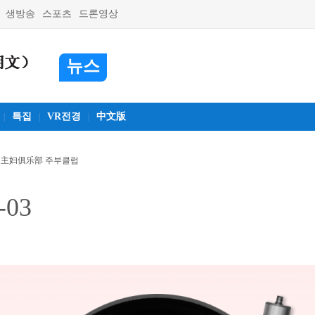
생방송
스포츠
드론영상
뉴스
특집
VR전경
中文版
|
|
|
主妇俱乐部 주부클럽
-03