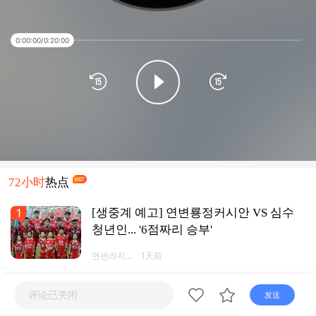
0:00:00
/
0:20:00
72小时
热点
1
[생중계 예고] 연변룡정커시안 VS 심수
청년인... '6점짜리 승부'
연변라지오
1天前
TV넷 연변
방송APP
2
[생중계 예고] 이번 주 갑급리그, 연변리
评论已关闭
发送
그 여기서 관람!