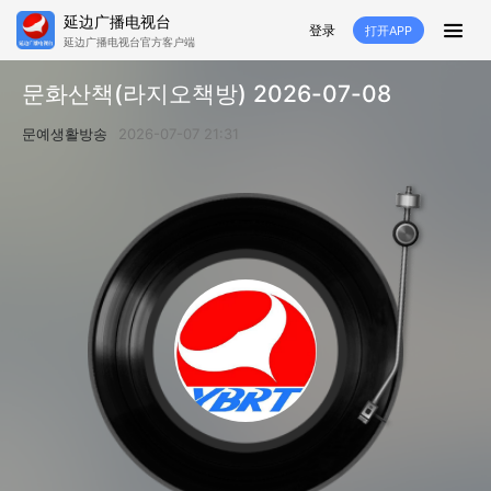
延边广播电视台
登录
打开APP
延边广播电视台官方客户端
HOME
문화산책(라지오책방) 2026-07-08
추천
뉴스
영상뉴스
스포츠
문예생활방송
2026-07-07 21:31
추천영상
융매생방
백성열선
국내외
소품
노래
겨레
생활
려행
특집
생방
TV
라지오
프로그램
TV
라지오