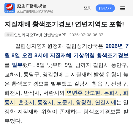
延边广播电视台
登录
打开APP
延边广播电视台官方客户端
HOME
지질재해 황색조기경보! 연변지역도 포함!
추천
뉴스
영상뉴스
스포츠
연변라지오TV넷 연변방송APP
2026-07-08 06:37
原创
길림성자연자원청과 길림성기상국은
2026년 7
추천영상
융매생방
백성열선
국내외
월 8일 오전 8시에 지질재해 기상위험 황색조기경보
를
했다. 8일 낮부터 9일 밤까지 길림시 풍만구,
발부
소품
노래
겨레
생활
교하시, 룡담구, 영길현에는 지질재해 발생 위험이 높
려행
특집
은 황색조기경보를 발부했고 길림시 창읍구, 선영구,
화전시, 반석시, 서란시와
안도현, 돈화시, 화
연변주
생방
룡시, 훈춘시, 룡정시, 도문시, 왕청현, 연길시에
는 일
TV
라지오
정한 지질재해 위험이 존재하는 람색조기경보를 발
부했다.
프로그램
TV
라지오