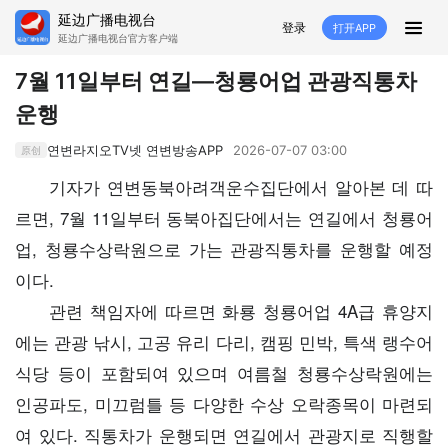
延边广播电视台
登录
打开APP
延边广播电视台官方客户端
HOME
7월 11일부터 연길—청룡어업 관광직통차
운행
추천
뉴스
영상뉴스
스포츠
연변라지오TV넷 연변방송APP
2026-07-07 03:00
原创
추천영상
융매생방
백성열선
국내외
기자가 연변동북아려객운수집단에서 알아본 데 따
르면, 7월 11일부터 동북아집단에서는 연길에서 청룡어
소품
노래
겨레
생활
업, 청룡수상락원으로 가는 관광직통차를 운행할 예정
려행
특집
이다.
관련 책임자에 따르면 화룡 청룡어업 4A급 휴양지
생방
에는 관광 낚시, 고공 유리 다리, 캠핑 민박, 특색 랭수어
TV
라지오
식당 등이 포함되여 있으며 여름철 청룡수상락원에는
인공파도, 미끄럼틀 등 다양한 수상 오락종목이 마련되
프로그램
여 있다. 직통차가 운행되면 연길에서 관광지로 직행할
TV
라지오