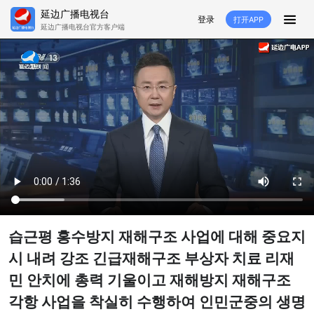
延边广播电视台
登录
打开APP
延边广播电视台官方客户端
HOME
추천
뉴스
영상뉴스
스포츠
추천영상
융매생방
백성열선
국내외
소품
노래
겨레
생활
려행
특집
생방
습근평 홍수방지 재해구조 사업에 대해 중요지
TV
라지오
시 내려 강조 긴급재해구조 부상자 치료 리재
민 안치에 총력 기울이고 재해방지 재해구조
프로그램
각항 사업을 착실히 수행하여 인민군중의 생명
TV
라지오