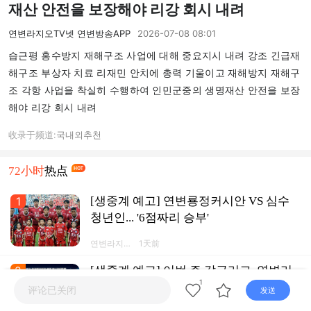
재산 안전을 보장해야 리강 회시 내려
연변라지오TV넷 연변방송APP
2026-07-08 08:01
습근평 홍수방지 재해구조 사업에 대해 중요지시 내려 강조 긴급재
해구조 부상자 치료 리재민 안치에 총력 기울이고 재해방지 재해구
조 각항 사업을 착실히 수행하여 인민군중의 생명재산 안전을 보장
해야 리강 회시 내려
收录于频道:
국내외
추천
72小时
热点
1
[생중계 예고] 연변룡정커시안 VS 심수
청년인... '6점짜리 승부'
연변라지오
1天前
TV넷 연변
방송APP
2
[생중계 예고] 이번 주 갑급리그, 연변리
1
그 여기서 관람!
评论已关闭
发送