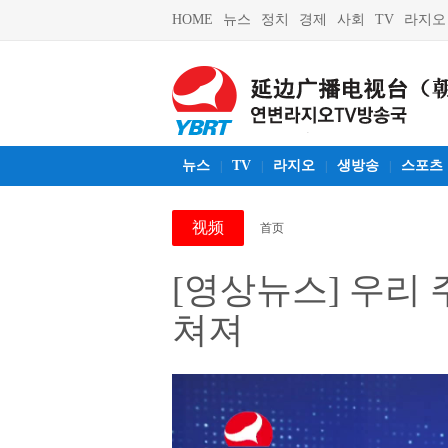
HOME
뉴스
정치
경제
사회
TV
라지오
뉴스
TV
라지오
생방송
스포츠
|
|
|
|
视频
首页
[영상뉴스] 우리
쳐져