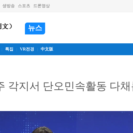
생방송
스포츠
드론영상
뉴스
특집
VR전경
中文版
|
|
|
 주 각지서 단오민속활동 다채