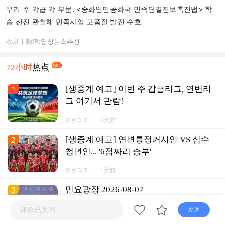
우리 주 각급 각 부문, <중화인민공화국 민족단결진보촉진법> 학
습 선전 관철해 민족사업 고품질 발전 수호
收录于频道:
영상뉴스
추천
72小时
热点
1
[생중계 예고] 이번 주 갑급리그, 연변리
그 여기서 관람!
연변라지오
2天前
TV넷 연변
방송APP
2
[생중계 예고] 연변룡정커시안 VS 심수
청년인... '6점짜리 승부'
연변라지오
1天前
TV넷 연변
방송APP
3
민요광장 2026-08-07
评论已关闭
发送
40:00
문예생활채
1天前