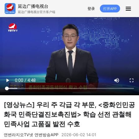
延边广播电视台
登录
打开APP
延边广播电视台官方客户端
HOME
추천
뉴스
영상뉴스
스포츠
추천영상
융매생방
백성열선
국내외
소품
노래
겨레
생활
려행
특집
생방
[영상뉴스] 우리 주 각급 각 부문, <중화인민공
TV
라지오
화국 민족단결진보촉진법> 학습 선전 관철해
민족사업 고품질 발전 수호
프로그램
연변라지오TV넷 연변방송APP
2026-06-02 14:01
TV
라지오