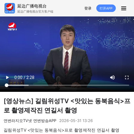
延边广播电视台
登录
打开APP
延边广播电视台官方客户端
HOME
추천
뉴스
영상뉴스
스포츠
추천영상
융매생방
백성열선
국내외
소품
노래
겨레
생활
려행
특집
생방
[영상뉴스] 길림위성TV <맛있는 동북음식>프
TV
라지오
로 촬영제작진 연길서 촬영
프로그램
연변라지오TV넷 연변방송APP
2026-05-31 13:26
길림위성TV <맛있는 동북음식>프로 촬영제작진 연길서 촬영
TV
라지오