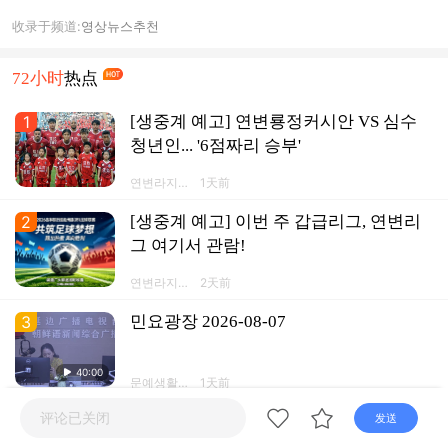
收录于频道:
영상뉴스
추천
72小时
热点
1
[생중계 예고] 연변룡정커시안 VS 심수
청년인... '6점짜리 승부'
연변라지오
1天前
TV넷 연변
방송APP
2
[생중계 예고] 이번 주 갑급리그, 연변리
그 여기서 관람!
연변라지오
2天前
TV넷 연변
방송APP
3
민요광장 2026-08-07
40:00
문예생활채
1天前
널
评论已关闭
发送
4
2026 길림은행 연변주현(시)축구리그 제
5라운드